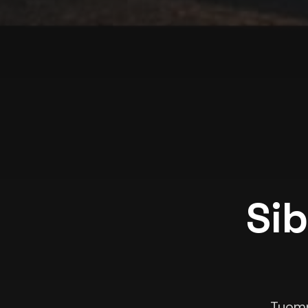
Si
Tuomm