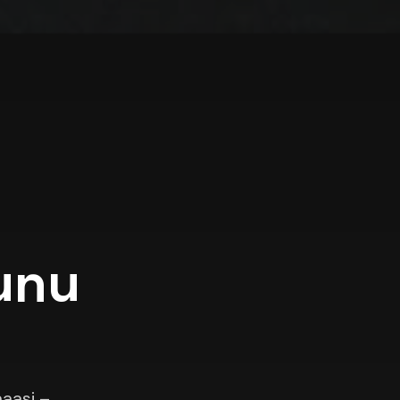
unu
aasi –