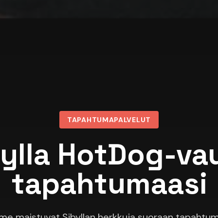
TAPAHTUMAPALVELUT
bylla HotDog-va
tapahtumaasi
e maistuvat Sibyllan herkkuja suoraan tapahtum