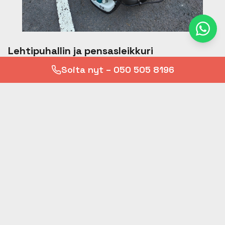
Lehtipuhallin ja pensasleikkuri
Soita nyt – 050 505 8196
Makitan akkukäyttöiset koneet ovat kevyitä, hiljaisia ja
helppoja käyttää. Lehtipuhallin siivoaa pihan syys- ja
kevätlehdistä, pensasleikkurilla viimeistelet pensasaidat
siisteiksi.
Makita akkukäyttöiset – ei johtoja
Kevyt käsitellä ja hiljainen
Pihan kevät- ja syyssiivoukseen