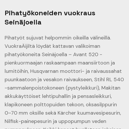
Pihatyökoneiden vuokraus
Seinäjoella
Pihatyöt sujuvat helpommin oikeilla välineillä.
VuokraÄijiltä löydät kattavan valikoiman
pihatyökoneita Seinäjoella – Avant 520 -
pienkuormaajan raskaampaan maansiirtoon ja
lumitöihin, Husqvarnan moottori- ja raivaussahat
puunkaatoon ja vesakon raivaukseen, Stihl RL 540
-sammalenpoistokoneen (pystyleikkuri), Makitan
akkukäyttöiset lehtipuhallin ja pensasleikkuri,
klapikoneen polttopuiden tekoon, oksasilppurin
0–70 mm oksille sekä Kärcher kuumavesipesurin,
Nilfisk-painepesurin ja uppopumpun veden