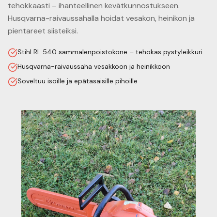
tehokkaasti – ihanteellinen kevätkunnostukseen.
Husqvarna-raivaussahalla hoidat vesakon, heinikon ja
pientareet siisteiksi.
Stihl RL 540 sammalenpoistokone – tehokas pystyleikkuri
Husqvarna-raivaussaha vesakkoon ja heinikkoon
Soveltuu isoille ja epätasaisille pihoille